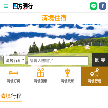
清境住宿
四
方
通
行
訂
房
搜 尋
台
灣
訂
清境訂房
清境優惠
清境景點
清境行程
房
清境
行程
直接跟飯店訂房
HOT