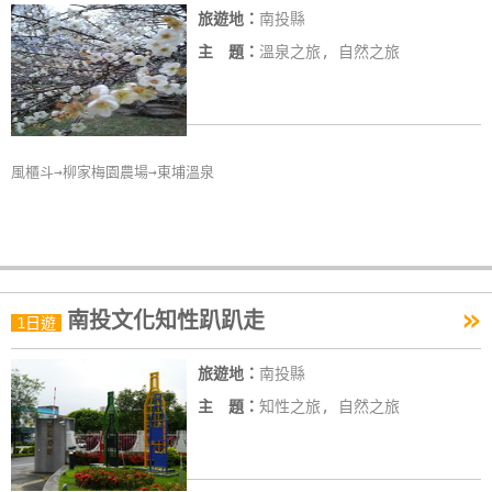
旅遊地：
南投縣
主 題：
溫泉之旅, 自然之旅
風櫃斗→柳家梅園農場→東埔溫泉
»
南投文化知性趴趴走
1日遊
旅遊地：
南投縣
主 題：
知性之旅, 自然之旅