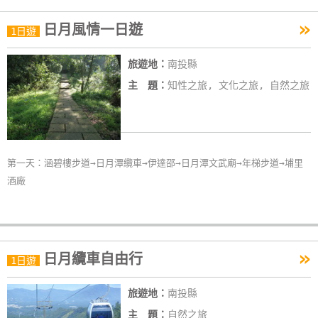
»
日月風情一日遊
1日遊
旅遊地：
南投縣
主 題：
知性之旅, 文化之旅, 自然之旅
第一天：涵碧樓步道→日月潭纜車→伊達邵→日月潭文武廟→年梯步道→埔里
酒廠
»
日月纜車自由行
1日遊
旅遊地：
南投縣
主 題：
自然之旅