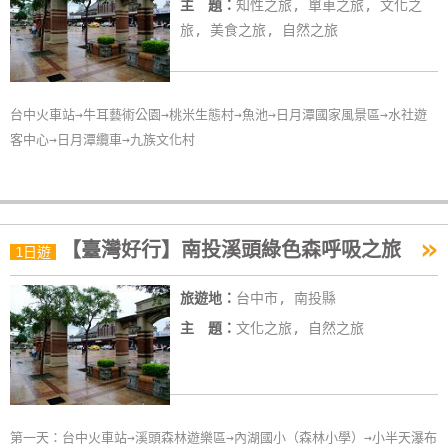
主 題：
知性之旅, 單車之旅, 文化之
玩
旅, 美食之旅, 自然之旅
樂
地
圖
台中火車站→牛耳藝術公園→桃米生態村→魚池→日月潭國家風景區→水社遊
顧
客中心→日月潭纜車→九族文化村
客
服
務
»
【臺灣好行】南投溪頭綠色森呼吸之旅
1日遊
顧
旅遊地：
台中市, 南投縣
客
滿
主 題：
文化之旅, 自然之旅
意
度
第一天：台中火車站→溪頭森林遊樂區→內湖國小（森林小學）→小半天瀑布
訂