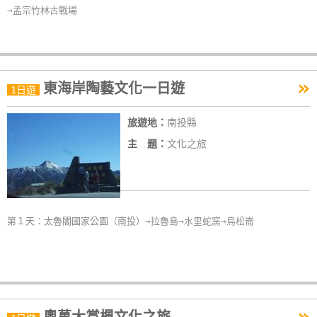
→孟宗竹林古戰場
單
管
理
»
東海岸陶藝文化一日遊
1日遊
會
員
旅遊地：
南投縣
帳
主 題：
文化之旅
戶
客
服
第１天：太魯閣國家公園（南投）→拉魯島→水里蛇窯→烏松崙
聯
絡
單
»
Line