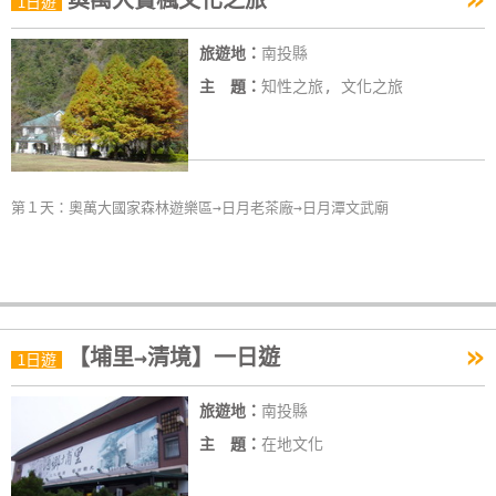
奧萬大賞楓文化之旅
1日遊
線
上
旅遊地：
南投縣
客
主 題：
知性之旅, 文化之旅
服
紅
利
第１天：奧萬大國家森林遊樂區→日月老茶廠→日月潭文武廟
查
詢
訂
»
【埔里→清境】一日遊
1日遊
房
Q&A
旅遊地：
南投縣
主 題：
在地文化
國
旅