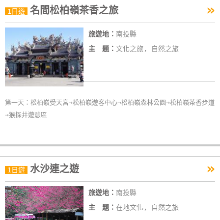
»
名間松柏嶺茶香之旅
1日遊
旅遊地：
南投縣
主 題：
文化之旅, 自然之旅
第一天：松柏嶺受天宮→松柏嶺遊客中心→松柏嶺森林公園→松柏嶺茶香步道
→猴探井遊憩區
»
水沙連之遊
1日遊
旅遊地：
南投縣
主 題：
在地文化, 自然之旅