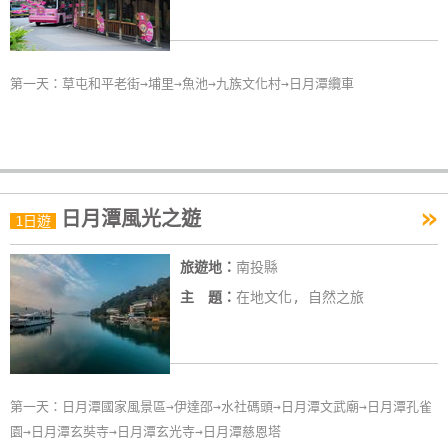
第一天：草屯和平老街→埔里→魚池→九族文化村→日月潭纜車
»
日月潭風光之遊
1日遊
旅遊地：
南投縣
主 題：
在地文化, 自然之旅
第一天：日月潭國家風景區→伊達邵→水社碼頭→日月潭文武廟→日月潭孔雀
園→日月潭玄奘寺→日月潭玄光寺→日月潭慈恩塔