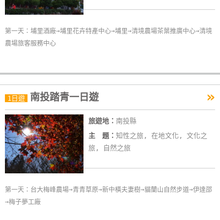
卡
訂
第一天：埔里酒廠→埔里花卉特產中心→埔里→清境農場茶葉推廣中心→清境
房
農場旅客服務中心
請
款
收
»
南投踏青一日遊
1日遊
據
旅遊地：
南投縣
合
主 題：
知性之旅, 在地文化, 文化之
作
提
旅, 自然之旅
案
第一天：台大梅峰農場→青青草原→新中橫夫妻樹→貓蘭山自然步道→伊達邵
飯
→梅子夢工廠
店
合