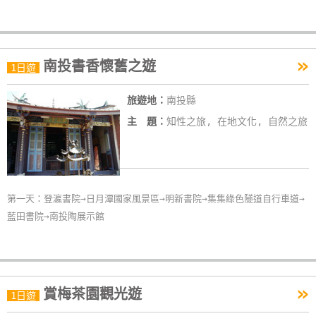
»
南投書香懷舊之遊
1日遊
旅遊地：
南投縣
主 題：
知性之旅, 在地文化, 自然之旅
第一天：登瀛書院→日月潭國家風景區→明新書院→集集綠色隧道自行車道→
藍田書院→南投陶展示館
»
賞梅茶園觀光遊
1日遊