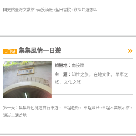
國史館臺灣文獻館→南投酒廠→藍田書院→猴探井遊憩區
»
集集風情一日遊
1日遊
旅遊地：
南投縣
主 題：
知性之旅, 在地文化, 單車之
旅, 文化之旅
第一天：集集綠色隧道自行車道→ 車埕老街→ 車埕酒莊→車埕木業展示館→
泥炭土活盆地