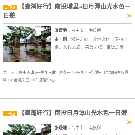
【臺灣好行】南投埔里→日月潭山光水色一
特
1日遊
»
色
日遊
民
宿
旅遊地：
台中市, 南投縣
主 題：
知性之旅, 在地文化, 購物之
旅, 文化之旅, 美食之旅, 自然之旅
全
球
租
車
第一天：台中火車站→埔里→埔里酒廠→桃米生態村→魚池→日月潭國家風景
區→涵碧樓步道→水社遊客中心
網
紅
帶
【臺灣好行】南投日月潭山光水色一日遊
1日遊
你
»
玩
旅遊地：
台中市, 南投縣