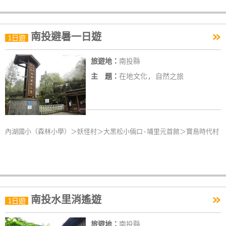
作
»
南投避暑一日遊
1日遊
廠
商
旅遊地：
南投縣
合
主 題：
在地文化, 自然之旅
作
旅
伴
內湖國小（森林小學）＞妖怪村＞大黑松小倆口-埔里元首館＞寶島時代村
計
劃
商
»
南投水里消遙遊
品
1日遊
宣
傳
旅遊地：
南投縣