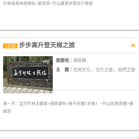
杉林溪森林遊樂區→紫南宮→竹山農業休閒自行車道
»
步步高升登天梯之旅
1日遊
旅遊地：
南投縣
主 題：
在地文化, 文化之旅, 自然之旅
第一天：孟宗竹林古戰場→德興瀑布→梯子吊橋(天梯) →竹山形象商圈→連
興宮