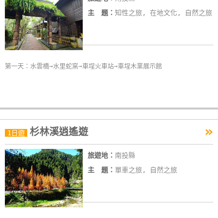
主 題：
知性之旅, 在地文化, 自然之旅
第一天：水雲橋→水里蛇窯→車埕火車站→車埕木業展示館
»
杉林溪逍遙遊
1日遊
旅遊地：
南投縣
主 題：
單車之旅, 自然之旅