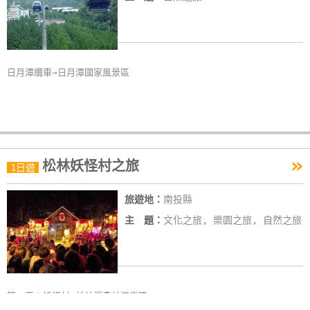
日月潭纜車→日月潭國家風景區
»
松林妖怪村之旅
1日遊
旅遊地：
南投縣
主 題：
文化之旅, 樂園之旅, 自然之旅
第一天：妖怪村→杉林溪森林遊樂區